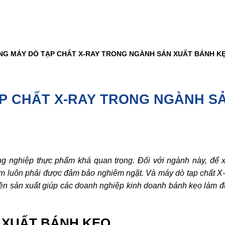
NG MÁY DÒ TẠP CHẤT X-RAY TRONG NGÀNH SẢN XUẤT BÁNH K
P CHẤT X-RAY TRONG NGÀNH S
g nghiệp thực phẩm khá quan trọng. Đối với ngành này, để 
m luôn phải được đảm bảo nghiêm ngặt. Và máy dò tạp chất X-
uyền sản xuất giúp các doanh nghiệp kinh doanh bánh kẹo làm 
 XUẤT BÁNH KẸO