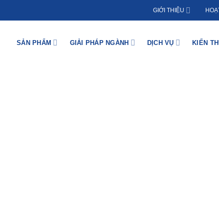
GIỚI THIỆU
HOẠ
SẢN PHẨM
GIẢI PHÁP NGÀNH
DỊCH VỤ
KIẾN T