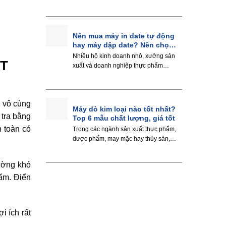
Nên mua máy in date tự động
hay máy dập date? Nên chọn
gì?
Nhiều hộ kinh doanh nhỏ, xưởng sản
ẤT
xuất và doanh nghiệp thực phẩm
đang phân...
u vô cùng
Máy dò kim loại nào tốt nhất?
 tra bằng
Top 6 mẫu chất lượng, giá tốt
 toàn có
Trong các ngành sản xuất thực phẩm,
dược phẩm, may mặc hay thủy sản,
máy...
hường khó
ẩm. Điển
i ích rất