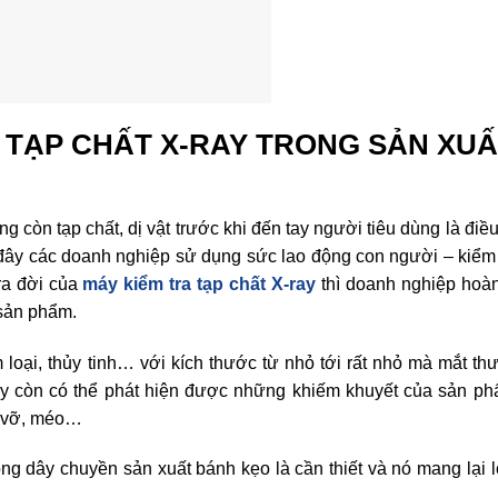
 TẠP CHẤT X-RAY TRONG SẢN XU
 còn tạp chất, dị vật trước khi đến tay người tiêu dùng là điề
 đây các doanh nghiệp sử dụng sức lao động con người – kiểm
 ra đời của
máy kiểm tra tạp chất X-ray
thì doanh nghiệp hoàn
 sản phẩm.
im loại, thủy tinh… với kích thước từ nhỏ tới rất nhỏ mà mắt t
ray còn có thể phát hiện được những khiếm khuyết của sản ph
ị vỡ, méo…
ong dây chuyền sản xuất bánh kẹo là cần thiết và nó mang lại lợ