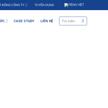
TUYỂN DỤNG
T ĐỘNG CÔNG TY
Tìm
HỨC
CASE STUDY
LIÊN HỆ
kiếm: