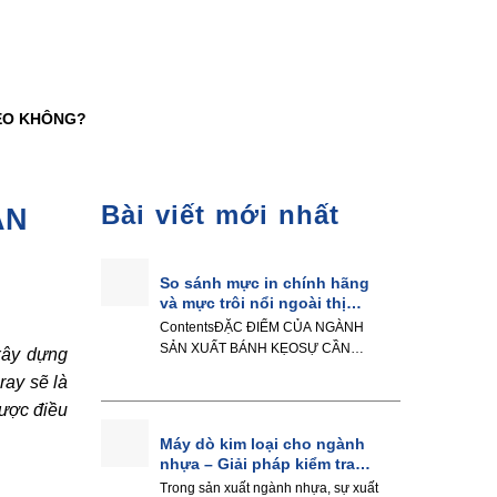
ẸO KHÔNG?
Bài viết mới nhất
ẢN
So sánh mực in chính hãng
và mực trôi nổi ngoài thị
trường
ContentsĐẶC ĐIỂM CỦA NGÀNH
SẢN XUẤT BÁNH KẸOSỰ CẦN
xây dựng
THIẾT CỦA MÁY DÒ TẠP CHẤT...
ray sẽ là
được điều
Máy dò kim loại cho ngành
nhựa – Giải pháp kiểm tra
hiệu quả
Trong sản xuất ngành nhựa, sự xuất