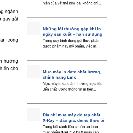
hiện của vật thể kim loại không chỉ...
ng ngành
á gay gắt
Những lỗi thường gặp khi in
ngày sản xuất – hạn sử dụng
an trọng
Trong quy trình đóng gói thực phẩm,
dược phẩm hay mỹ phẩm, việc in
ngày...
ảnh hưởng
hiến cho
Mực máy in date chất lượng,
chính hãng Linx
Mực máy in date ảnh hưởng trực tiếp
đến chất lượng thông tin in trên...
Địa chỉ mua máy dò tạp chất
X-Ray – Báo giá, demo thực tế
Trong bối cảnh tiêu chuẩn an toàn
thực phẩm (HACCP, ISO) ngày càng