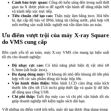
Cảnh báo trực quan:
Cổng dò luôn sáng đèn trong suốt thời
gian tia X được phát ra để người vận hành dễ dàng nhận biết
và tránh tiếp xúc trực tiếp.
Tiêu chuẩn chế tạo cao:
Thân máy làm bằng inox 304 bền
bỉ, đạt cấp độ bảo vệ IP66, băng tải chống nước, phù hợp với
môi trường sản xuất khắc nghiệt mà vẫn đảm bảo an toàn.
Ưu điểm vượt trội của máy X-ray Square
do VMS cung cấp
Bên cạnh yếu tố an toàn, máy X-ray VMS còn mang lại hiệu suất
tối ưu cho doanh nghiệp:
Độ nhạy cực cao:
Có khả năng phát hiện dị vật nhỏ tới
0.3mm (sắt hoặc inox).
Đa dạng dòng máy:
Từ khung dò nhỏ đến khung dò lớn phù
hợp với các sản phẩm đóng túi hoặc hộp lớn.
Vận hành thân thiện:
Màn hình LCD cảm ứng màu kích
thước lớn (lên tới 15.6 inch) giúp thiết lập và quản lý dữ liệu
dễ dàng qua cổng USB.
Chi phí thấp:
Tuổi thọ máy cao và chi phí vận hành tối ưu
giúp doanh nghiệp tiết kiệm ngân sách dài hạn.
Với những ưu điểm vượt trội trên, máy dò tạp được ứng dụng trong