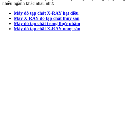
nhiều ngành khác nhau như:
Máy dò tạp chất X-RAY hạt điều
Máy X-RAY dò tạp chất thủy sản
Máy dò tạp chất trong thực phẩm
Máy dò tạp chất X-RAY nông sản