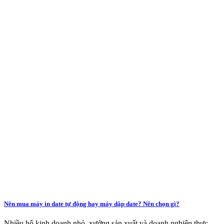
Nên mua máy in date tự động hay máy dập date? Nên chọn gì?
Nhiều hộ kinh doanh nhỏ, xưởng sản xuất và doanh nghiệp thực