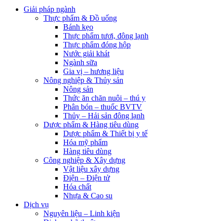
Giải pháp ngành
Thực phẩm & Đồ uống
Bánh kẹo
Thực phẩm tươi, đông lạnh
Thực phẩm đóng hộp
Nước giải khát
Ngành sữa
Gia vị – hương liệu
Nông nghiệp & Thủy sản
Nông sản
Thức ăn chăn nuôi – thú y
Phân bón – thuốc BVTV
Thủy – Hải sản đông lạnh
Dược phẩm & Hàng tiêu dùng
Dược phẩm & Thiết bị y tế
Hóa mỹ phẩm
Hàng tiêu dùng
Công nghiệp & Xây dựng
Vật liệu xây dựng
Điện – Điện tử
Hóa chất
Nhựa & Cao su
Dịch vụ
Nguyên liệu – Linh kiện