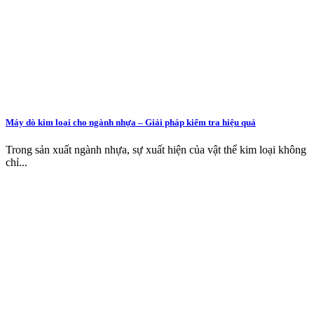
Máy dò kim loại cho ngành nhựa – Giải pháp kiểm tra hiệu quả
Trong sản xuất ngành nhựa, sự xuất hiện của vật thể kim loại không
chỉ...