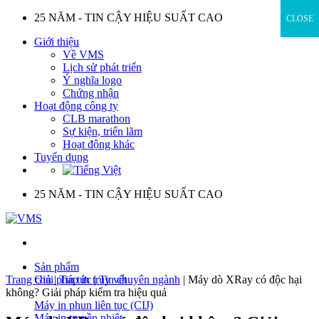
Skip
25 NĂM - TIN CẬY HIỆU SUẤT CAO
CLOSE
to
Giới thiệu
content
Về VMS
Lịch sử phát triển
Ý nghĩa logo
Chứng nhận
Hoạt động công ty
CLB marathon
Sự kiện, triển lãm
Hoạt động khác
Tuyển dụng
25 NĂM - TIN CẬY HIỆU SUẤT CAO
Sản phẩm
Trang chủ
Giải pháp in truy vết
|
Tin tức
|
Tin chuyên ngành
|
Máy dò XRay có độc hại
không? Giải pháp kiểm tra hiệu quả
Máy in phun liên tục (CIJ)
Máy in truyền nhiệt