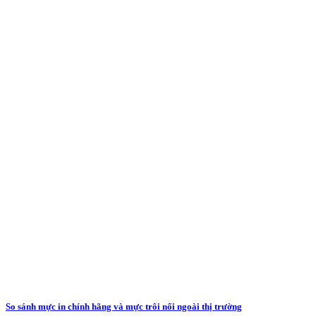
So sánh mực in chính hãng và mực trôi nổi ngoài thị trường