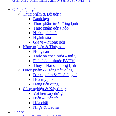
Giải pháp phần mềm quản lý sản xuất VMS 4.1
Giải pháp ngành
Thực phẩm & Đồ uống
Bánh kẹo
Thực phẩm tươi, đông lạnh
Thực phẩm đóng hộp
Nước giải khát
Ngành sữa
Gia vị – hương liệu
Nông nghiệp & Thủy sản
Nông sản
Thức ăn chăn nuôi – thú y
Phân bón – thuốc BVTV
Thủy – Hải sản đông lạnh
Dược phẩm & Hàng tiêu dùng
Dược phẩm & Thiết bị y tế
Hóa mỹ phẩm
Hàng tiêu dùng
Công nghiệp & Xây dựng
Vật liệu xây dựng
Điện – Điện tử
Hóa chất
Nhựa & Cao su
Dịch vụ