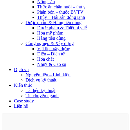
Nông sản
Thức ăn chăn nuôi – thú y
Phân bón – thuốc BVTV
Thủy – Hải sản đông lạnh
Dược phẩm & Hàng tiêu dùng
Dược phẩm & Thiết bị y tế
Hóa mỹ phẩm
Hàng tiêu dùng
Công nghiệp & Xây dựng
Vật liệu xây dựng
Điện – Điện tử
Hóa chất
Nhựa & Cao su
Dịch vụ
Nguyên liệu – Linh kiện
Dịch vụ kỹ thuật
Kiến thức
Tài liệu kỹ thuật
Tin chuyên ngành
Case study
Liên hệ