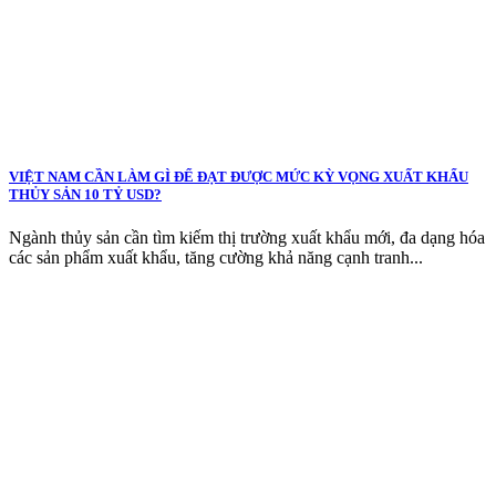
VIỆT NAM CẦN LÀM GÌ ĐỂ ĐẠT ĐƯỢC MỨC KỲ VỌNG XUẤT KHẨU
THỦY SẢN 10 TỶ USD?
Ngành thủy sản cần tìm kiếm thị trường xuất khẩu mới, đa dạng hóa
các sản phẩm xuất khẩu, tăng cường khả năng cạnh tranh...