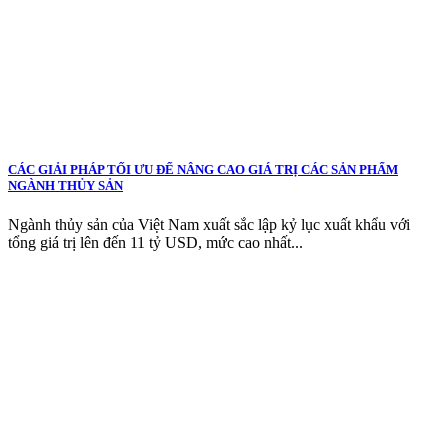
CÁC GIẢI PHÁP TỐI ƯU ĐỂ NÂNG CAO GIÁ TRỊ CÁC SẢN PHẨM
NGÀNH THỦY SẢN
Ngành thủy sản của Việt Nam xuất sắc lập kỷ lục xuất khẩu với
tổng giá trị lên đến 11 tỷ USD, mức cao nhất...