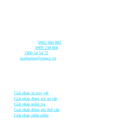
103 Nguyễn Truyền Thanh, Phường
Bình Thủy, Thành phố
Cần Thơ
LIÊN HỆ với chúng tôi
Tư vấn sản phẩm:
0902 660 882
🛠️ Hỗ trợ kỹ thuật:
0909 238 806
☎️ Tổng đài:
1900 54 54 72
Email:
marketing@vmsco.vn
THEO DÕI chúng tôi
DANH MỤC SẢN PHẨM
Giải pháp in truy vết
Giải pháp đóng gói sơ cấp
Giải pháp kiểm tra
Giải pháp đóng gói thứ cấp
Giải pháp phần mềm