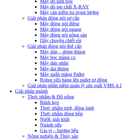
Máy dò kim loại
Máy dò tạp chất X-RAY
Máy cân kiểm tra trọng lượng
Giải pháp đóng gói sơ cấp
Máy đóng gói đứng
Máy đóng gói ngang
Máy đóng gói nông sản
Dây chuyền chiết rót
Giải pháp đóng gói thứ cấp
Máy dán – dựng thùng
Máy bọc màng co
Máy dán nhãn
Máy đai thùng
Máy quấn màng Pallet
Robot xếp hàng lên pallet tự động
Giải pháp phần mềm quản lý sản xuất VMS 4.1
Giải pháp ngành
Thực phẩm & Đồ uống
Bánh kẹo
Thực phẩm tươi, đông lạnh
Thực phẩm đóng hộp
Nước giải khát
Ngành sữa
Gia vị – hương liệu
Nông nghiệp & Thủy sản