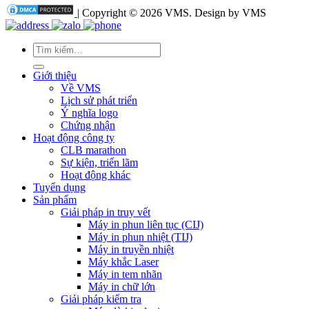
| Copyright © 2026 VMS. Design by VMS
Tìm
kiếm:
Giới thiệu
Về VMS
Lịch sử phát triển
Ý nghĩa logo
Chứng nhận
Hoạt động công ty
CLB marathon
Sự kiện, triển lãm
Hoạt động khác
Tuyển dụng
Sản phẩm
Giải pháp in truy vết
Máy in phun liên tục (CIJ)
Máy in phun nhiệt (TIJ)
Máy in truyền nhiệt
Máy khắc Laser
Máy in tem nhãn
Máy in chữ lớn
Giải pháp kiểm tra