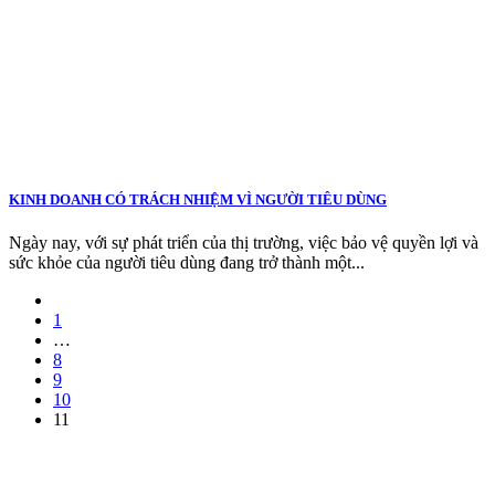
KINH DOANH CÓ TRÁCH NHIỆM VÌ NGƯỜI TIÊU DÙNG
Ngày nay, với sự phát triển của thị trường, việc bảo vệ quyền lợi và
sức khỏe của người tiêu dùng đang trở thành một...
1
…
8
9
10
11