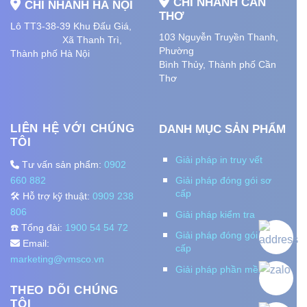
CHI NHÁNH CẦN
CHI NHÁNH HÀ NỘI
THƠ
Lô TT3-38-39 Khu Đấu Giá,
103 Nguyễn Truyền Thanh,
Xã Thanh Trì,
Phường
Thành phố Hà Nội
Bình Thủy, Thành phố
Cần
Thơ
LIÊN HỆ VỚI CHÚNG
DANH MỤC SẢN PHẨM
TÔI
Giải pháp in truy vết
Tư vấn sản phẩm:
0902
660 882
Giải pháp đóng gói sơ
cấp
🛠️ Hỗ trợ kỹ thuật:
0909 238
806
Giải pháp kiểm tra
☎️ Tổng đài:
1900 54 54 72
Giải pháp đóng gói thứ
Email:
cấp
marketing@vmsco.vn
Giải pháp phần mềm
THEO DÕI CHÚNG
TÔI