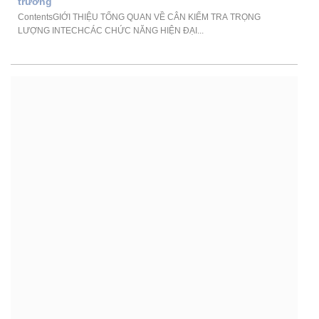
trường
ContentsGIỚI THIỆU TỔNG QUAN VỀ CÂN KIỂM TRA TRỌNG
LƯỢNG INTECHCÁC CHỨC NĂNG HIỆN ĐẠI...