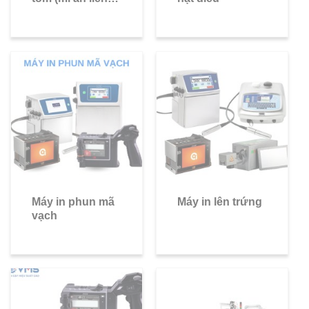
mì phở): Mì gói,
mì ly, mì tô
Máy in phun mã
Máy in lên trứng
vạch