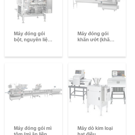
Máy đóng gói
Máy đóng gói
bột, nguyên liệu
khăn ướt (khăn
dạng bột
lạnh / khăn giấy)
Máy đóng gói mì
Máy dò kim loại
tôm (mì ăn liền,
hạt điều