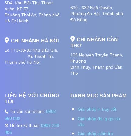
3D4, Khu Biệt Thự Thạnh
630 - 632 Ngô Quyền,
Xuân, KP 57,
Phường An Hải
, Thành phố
Phường Thới An, Thành phố
Đà Nẵng
Hồ Chí Minh
CHI NHÁNH CẦN
CHI NHÁNH HÀ NỘI
THƠ
Lô TT3-38-39 Khu Đấu Giá,
103 Nguyễn Truyền Thanh,
Xã Thanh Trì,
Phường
Thành phố Hà Nội
Bình Thủy, Thành phố
Cần
Thơ
LIÊN HỆ VỚI CHÚNG
DANH MỤC SẢN PHẨM
TÔI
Giải pháp in truy vết
Tư vấn sản phẩm:
0902
660 882
Giải pháp đóng gói sơ
cấp
🛠️ Hỗ trợ kỹ thuật:
0909 238
806
Giải pháp kiểm tra