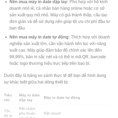
Nên mua máy in date dập tay:
Phù hợp với hộ kinh
doanh nhỏ lẻ, cá nhân bán hàng online hoặc cơ sở
sản xuất quy mô nhỏ. Máy có giá thành thấp, cấu tạo
đơn giản và dễ sử dụng nên giúp tối ưu chi phí đầu tư
ban đầu.
Nên mua máy in date tự động:
Thích hợp với doanh
nghiệp sản xuất lớn, cần vận hành liên tục với năng
suất cao. Máy giúp đảm bảo độ chính xác lên đến
99,99%, bản in sắc nét và có thể in mã QR, barcode
hoặc logo thương hiệu trực tiếp trên bao bì.
Dưới đây là bảng so sánh thực tế để bạn dễ hình dung
sự khác biệt giữa hai dòng thiết bị:
Tiêu
Máy in date
Máy in date tự động
chí
dập tay
Rất chậm,
Tốc
phụ thuộc
Rất nhanh
độ in
người làm