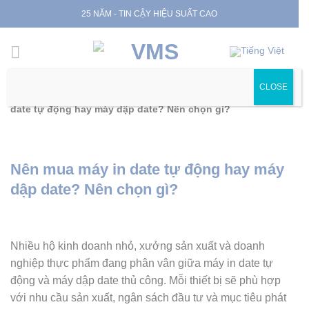
Skip
25 NĂM - TIN CẬY HIỆU SUẤT CAO
to
content
CLOSE
Trang chủ
|
Tin tức
|
Tin chuyên ngành
|
Nên mua máy in
date tự động hay máy dập date? Nên chọn gì?
Nên mua máy in date tự động hay máy
dập date? Nên chọn gì?
Nhiều hộ kinh doanh nhỏ, xưởng sản xuất và doanh
nghiệp thực phẩm đang phân vân giữa máy in date tự
động và máy dập date thủ công. Mỗi thiết bị sẽ phù hợp
với nhu cầu sản xuất, ngân sách đầu tư và mục tiêu phát