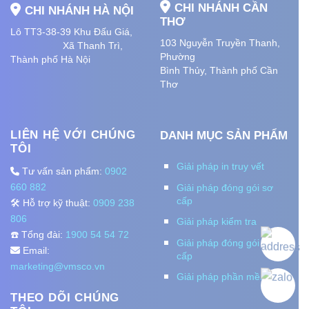
CHI NHÁNH CẦN
CHI NHÁNH HÀ NỘI
THƠ
Lô TT3-38-39 Khu Đấu Giá,
103 Nguyễn Truyền Thanh,
Xã Thanh Trì,
Phường
Thành phố Hà Nội
Bình Thủy, Thành phố
Cần
Thơ
LIÊN HỆ VỚI CHÚNG
DANH MỤC SẢN PHẨM
TÔI
Giải pháp in truy vết
Tư vấn sản phẩm:
0902
660 882
Giải pháp đóng gói sơ
cấp
🛠️ Hỗ trợ kỹ thuật:
0909 238
806
Giải pháp kiểm tra
☎️ Tổng đài:
1900 54 54 72
Giải pháp đóng gói thứ
Email:
cấp
marketing@vmsco.vn
Giải pháp phần mềm
THEO DÕI CHÚNG