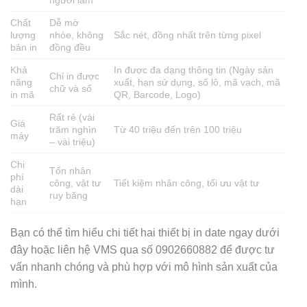
Chất
Dễ mờ
lượng
nhòe, không
Sắc nét, đồng nhất trên từng pixel
bản in
đồng đều
Khả
In được đa dạng thông tin (Ngày sản
Chỉ in được
năng
xuất, hạn sử dụng, số lô, mã vạch, mã
chữ và số
in mã
QR, Barcode, Logo)
Rất rẻ (vài
Giá
trăm nghìn
Từ 40 triệu đến trên 100 triệu
máy
– vài triệu)
Chi
Tốn nhân
phí
công, vật tư
Tiết kiệm nhân công, tối ưu vật tư
dài
ruy băng
hạn
Bạn có thể tìm hiểu chi tiết hai thiết bị in date ngay dưới
đây hoặc liên hệ VMS qua số 0902660882 để được tư
vấn nhanh chóng và phù hợp với mô hình sản xuất của
mình.