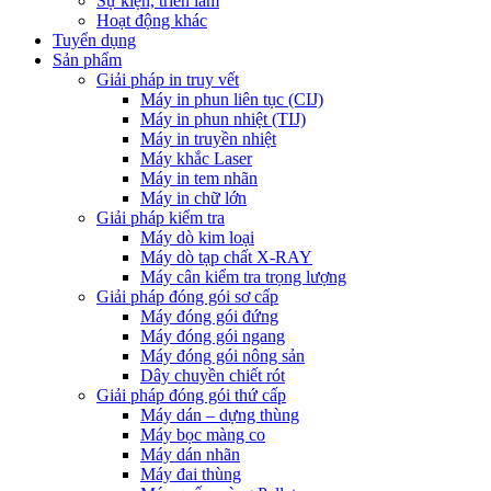
Sự kiện, triển lãm
Hoạt động khác
Tuyển dụng
Sản phẩm
Giải pháp in truy vết
Máy in phun liên tục (CIJ)
Máy in phun nhiệt (TIJ)
Máy in truyền nhiệt
Máy khắc Laser
Máy in tem nhãn
Máy in chữ lớn
Giải pháp kiểm tra
Máy dò kim loại
Máy dò tạp chất X-RAY
Máy cân kiểm tra trọng lượng
Giải pháp đóng gói sơ cấp
Máy đóng gói đứng
Máy đóng gói ngang
Máy đóng gói nông sản
Dây chuyền chiết rót
Giải pháp đóng gói thứ cấp
Máy dán – dựng thùng
Máy bọc màng co
Máy dán nhãn
Máy đai thùng