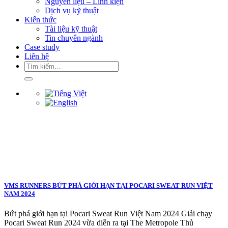
Nguyên liệu – Linh kiện
Dịch vụ kỹ thuật
Kiến thức
Tài liệu kỹ thuật
Tin chuyên ngành
Case study
Liên hệ
Tìm
kiếm:
VMS RUNNERS BỨT PHÁ GIỚI HẠN TẠI POCARI SWEAT RUN VIỆT
NAM 2024
Bứt phá giới hạn tại Pocari Sweat Run Việt Nam 2024 Giải chạy
Pocari Sweat Run 2024 vừa diễn ra tại The Metropole Thủ