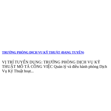
TRƯỞNG PHÒNG DỊCH VỤ KỸ THUẬT (ĐANG TUYỂN)
VỊ TRÍ TUYỂN DỤNG: TRƯỞNG PHÒNG DỊCH VỤ KỸ
THUẬT MÔ TẢ CÔNG VIỆC Quản lý và điều hành phòng Dịch
Vụ Kỹ Thuật hoạt...