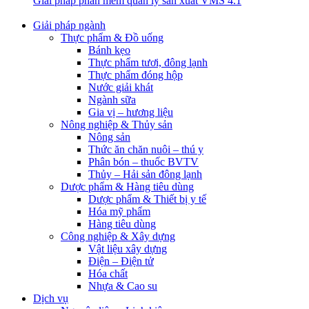
Giải pháp phần mềm quản lý sản xuất VMS 4.1
Giải pháp ngành
Thực phẩm & Đồ uống
Bánh kẹo
Thực phẩm tươi, đông lạnh
Thực phẩm đóng hộp
Nước giải khát
Ngành sữa
Gia vị – hương liệu
Nông nghiệp & Thủy sản
Nông sản
Thức ăn chăn nuôi – thú y
Phân bón – thuốc BVTV
Thủy – Hải sản đông lạnh
Dược phẩm & Hàng tiêu dùng
Dược phẩm & Thiết bị y tế
Hóa mỹ phẩm
Hàng tiêu dùng
Công nghiệp & Xây dựng
Vật liệu xây dựng
Điện – Điện tử
Hóa chất
Nhựa & Cao su
Dịch vụ