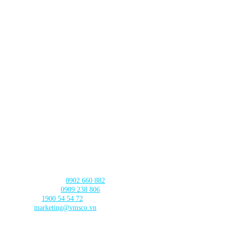
Lô TT3-38-39 Khu Đấu Giá,
Xã Thanh Trì,
Thành phố Hà
Nội
CHI NHÁNH ĐÀ NẴNG
630 - 632 Ngô Quyền, Phường An Hải
, Thành phố Đà Nẵng
CHI NHÁNH CẦN THƠ
103 Nguyễn Truyền Thanh, Phường
Bình Thủy, Thành phố
Cần Thơ
LIÊN HỆ với chúng tôi
Tư vấn sản phẩm:
0902 660 882
🛠️ Hỗ trợ kỹ thuật:
0909 238 806
☎️ Tổng đài:
1900 54 54 72
Email:
marketing@vmsco.vn