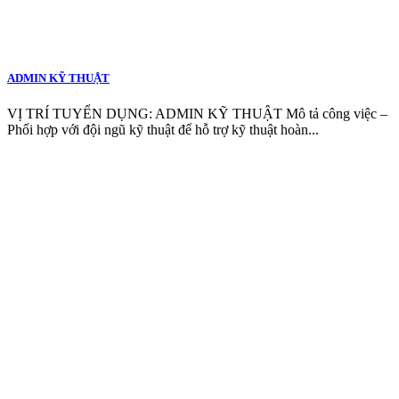
ADMIN KỸ THUẬT
VỊ TRÍ TUYỂN DỤNG: ADMIN KỸ THUẬT Mô tả công việc –
Phối hợp với đội ngũ kỹ thuật để hỗ trợ kỹ thuật hoàn...
CÔNG TY TNHH THƯƠNG MẠI & KỸ
THUẬT V.M.S
TRỤ SỞ CHÍNH
3D4, Khu Biệt Thự Thạnh Xuân, KP 57,
Phường Thới An, Thành phố Hồ Chí Minh
CHI NHÁNH HÀ NỘI