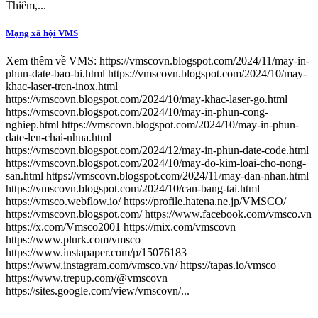
Thiêm,...
Mạng xã hội VMS
Xem thêm về VMS: https://vmscovn.blogspot.com/2024/11/may-in-
phun-date-bao-bi.html https://vmscovn.blogspot.com/2024/10/may-
khac-laser-tren-inox.html
https://vmscovn.blogspot.com/2024/10/may-khac-laser-go.html
https://vmscovn.blogspot.com/2024/10/may-in-phun-cong-
nghiep.html https://vmscovn.blogspot.com/2024/10/may-in-phun-
date-len-chai-nhua.html
https://vmscovn.blogspot.com/2024/12/may-in-phun-date-code.html
https://vmscovn.blogspot.com/2024/10/may-do-kim-loai-cho-nong-
san.html https://vmscovn.blogspot.com/2024/11/may-dan-nhan.html
https://vmscovn.blogspot.com/2024/10/can-bang-tai.html
https://vmsco.webflow.io/ https://profile.hatena.ne.jp/VMSCO/
https://vmscovn.blogspot.com/ https://www.facebook.com/vmsco.vn
https://x.com/Vmsco2001 https://mix.com/vmscovn
https://www.plurk.com/vmsco
https://www.instapaper.com/p/15076183
https://www.instagram.com/vmsco.vn/ https://tapas.io/vmsco
https://www.trepup.com/@vmscovn
https://sites.google.com/view/vmscovn/...