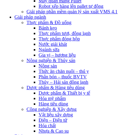
Máy quấn màng Pallet
Robot xếp hàng lên pallet tự động
Giải pháp phần mềm quản lý sản xuất VMS 4.1
Giải pháp ngành
Thực phẩm & Đồ uống
Bánh kẹo
Thực phẩm tươi, đông lạnh
Thực phẩm đóng hộp
Nước giải khát
Ngành sữa
Gia vị – hương liệu
Nông nghiệp & Thủy sản
Nông sản
Thức ăn chăn nuôi – thú y
Phân bón – thuốc BVTV
Thủy – Hải sản đông lạnh
Dược phẩm & Hàng tiêu dùng
Dược phẩm & Thiết bị y tế
Hóa mỹ phẩm
Hàng tiêu dùng
Công nghiệp & Xây dựng
Vật liệu xây dựng
Điện – Điện tử
Hóa chất
Nhựa & Cao su