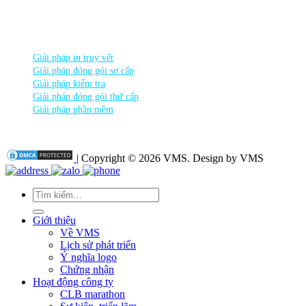
THEO DÕI chúng tôi
DANH MỤC SẢN PHẨM
Giải pháp in truy vết
Giải pháp đóng gói sơ cấp
Giải pháp kiểm tra
Giải pháp đóng gói thứ cấp
Giải pháp phần mềm
| Copyright © 2026 VMS. Design by VMS
Tìm
kiếm:
Giới thiệu
Về VMS
Lịch sử phát triển
Ý nghĩa logo
Chứng nhận
Hoạt động công ty
CLB marathon