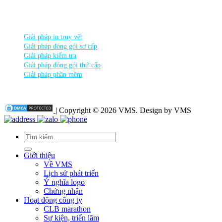
DANH MỤC SẢN PHẨM
Giải pháp in truy vết
Giải pháp đóng gói sơ cấp
Giải pháp kiểm tra
Giải pháp đóng gói thứ cấp
Giải pháp phần mềm
| Copyright © 2026 VMS. Design by VMS
Tìm
kiếm:
Giới thiệu
Về VMS
Lịch sử phát triển
Ý nghĩa logo
Chứng nhận
Hoạt động công ty
CLB marathon
Sự kiện, triển lãm