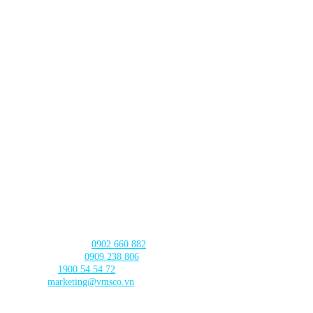
Lô TT3-38-39 Khu Đấu Giá,
Xã Thanh Trì,
Thành phố Hà
Nội
CHI NHÁNH ĐÀ NẴNG
630 - 632 Ngô Quyền, Phường An Hải
, Thành phố Đà Nẵng
CHI NHÁNH CẦN THƠ
103 Nguyễn Truyền Thanh, Phường
Bình Thủy, Thành phố
Cần Thơ
LIÊN HỆ với chúng tôi
Tư vấn sản phẩm:
0902 660 882
🛠️ Hỗ trợ kỹ thuật:
0909 238 806
☎️ Tổng đài:
1900 54 54 72
Email:
marketing@vmsco.vn
THEO DÕI chúng tôi