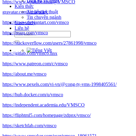
Dịch vụ kỹ thuật
https://www.youtube.com/@VMSCO
Kiến thức
Tài liệu kỹ thuật
gravatar.com/vmscolinx
Tin chuyên ngành
https://www.deviantart.com/vmsco
Case study
Liên hệ
https://issuu.com/vmsco
Tìm
kiếm:
https://stackoverflow.com/users/27861998/vmsco
https://gitlab.com/vmsco.linx
https://www.patreon.com/c/vmsco
https://about.me/vmsco
https://www.pexels.com/vi-vn/@cong-ty-vms-1998405561/
https://hub.docker.com/u/vmsco
https://independent.academia.edu/VMSCO
https://fliphtml5.com/homepage/zdpnx/vmsco/
https://sketchfab.com/vmsco
https://www.spreaker.com/user/vmsco–18061571