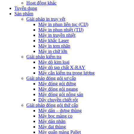
Hoạt động khác
Tuyển dụng
Sản phẩm
Giải pháp in truy vết
Máy in phun liên tục (CIJ)
Máy in phun nhiệt (TIJ)
Máy in truyền nhiệt
Máy khắc Laser
Máy in tem nhãn
Máy in chữ lớn
Giải pháp kiểm tra
Máy dò kim loại
Máy dò tạp chất X-RAY
Máy cân kiểm tra trọng lượng
Giải pháp đóng gói sơ cấp
Máy đóng gói đứng
Máy đóng gói ngang
Máy đóng gói nông sản
Dây chuyền chiết rót
Giải pháp đóng gói thứ cấp
Máy dán – dựng thùng
Máy bọc màng co
Máy dán nhãn
Máy đai thùng
Máy quấn màng Pallet