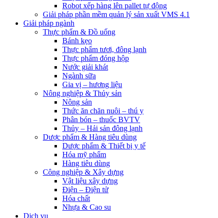
Robot xếp hàng lên pallet tự động
Giải pháp phần mềm quản lý sản xuất VMS 4.1
Giải pháp ngành
Thực phẩm & Đồ uống
Bánh kẹo
Thực phẩm tươi, đông lạnh
Thực phẩm đóng hộp
Nước giải khát
Ngành sữa
Gia vị – hương liệu
Nông nghiệp & Thủy sản
Nông sản
Thức ăn chăn nuôi – thú y
Phân bón – thuốc BVTV
Thủy – Hải sản đông lạnh
Dược phẩm & Hàng tiêu dùng
Dược phẩm & Thiết bị y tế
Hóa mỹ phẩm
Hàng tiêu dùng
Công nghiệp & Xây dựng
Vật liệu xây dựng
Điện – Điện tử
Hóa chất
Nhựa & Cao su
Dịch vụ