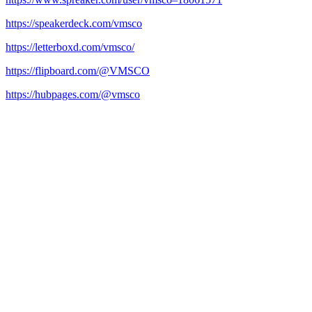
https://speakerdeck.com/vmsco
https://letterboxd.com/vmsco/
https://flipboard.com/@VMSCO
https://hubpages.com/@vmsco
CÔNG TY TNHH THƯƠNG MẠI & KỸ
THUẬT V.M.S
TRỤ SỞ CHÍNH
3D4, Khu Biệt Thự Thạnh Xuân, KP 57,
Phường Thới An, Thành phố Hồ Chí Minh
CHI NHÁNH HÀ NỘI