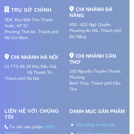
CHI NHÁNH ĐÀ
TRỤ SỞ CHÍNH
NẴNG
3D4, Khu Biệt Thự Thạnh
630 - 632 Ngô Quyền,
Xuân, KP 57,
Phường An Hải
, Thành phố
Phường Thới An, Thành phố
Đà Nẵng
Hồ Chí Minh
CHI NHÁNH CẦN
CHI NHÁNH HÀ NỘI
THƠ
Lô TT3-38-39 Khu Đấu Giá,
103 Nguyễn Truyền Thanh,
Xã Thanh Trì,
Phường
Thành phố Hà Nội
Bình Thủy, Thành phố
Cần
Thơ
LIÊN HỆ VỚI CHÚNG
DANH MỤC SẢN PHẨM
TÔI
Giải pháp in truy vết
Tư vấn sản phẩm:
0902
660 882
Giải pháp đóng gói sơ