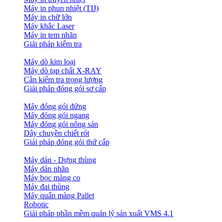
Máy in phun nhiệt (TIJ)
Máy in chữ lớn
Máy khắc Laser
Máy in tem nhãn
Giải pháp kiểm tra
Máy dò kim loại
Máy dò tạp chất X-RAY
Cân kiểm tra trọng lượng
Giải pháp đóng gói sơ cấp
Máy đóng gói đứng
Máy đóng gói ngang
Máy đóng gói nông sản
Dây chuyền chiết rót
Giải pháp đóng gói thứ cấp
Máy dán - Dựng thùng
Máy dán nhãn
Máy bọc màng co
Máy đai thùng
Máy quấn màng Pallet
Robotic
Giải pháp phần mềm quản lý sản xuất VMS 4.1