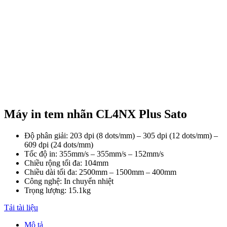
Máy in tem nhãn CL4NX Plus Sato
Độ phân giải: 203 dpi (8 dots/mm) – 305 dpi (12 dots/mm) –
609 dpi (24 dots/mm)
Tốc độ in: 355mm/s – 355mm/s – 152mm/s
Chiều rộng tối đa: 104mm
Chiều dài tối đa: 2500mm – 1500mm – 400mm
Công nghệ: In chuyển nhiệt
Trọng lượng: 15.1kg
Tải tài liệu
Mô tả