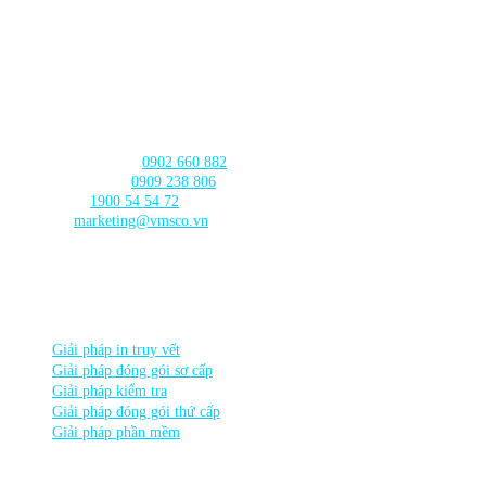
CHI NHÁNH CẦN THƠ
103 Nguyễn Truyền Thanh, Phường
Bình Thủy, Thành phố
Cần Thơ
LIÊN HỆ với chúng tôi
Tư vấn sản phẩm:
0902 660 882
🛠️ Hỗ trợ kỹ thuật:
0909 238 806
☎️ Tổng đài:
1900 54 54 72
Email:
marketing@vmsco.vn
THEO DÕI chúng tôi
DANH MỤC SẢN PHẨM
Giải pháp in truy vết
Giải pháp đóng gói sơ cấp
Giải pháp kiểm tra
Giải pháp đóng gói thứ cấp
Giải pháp phần mềm