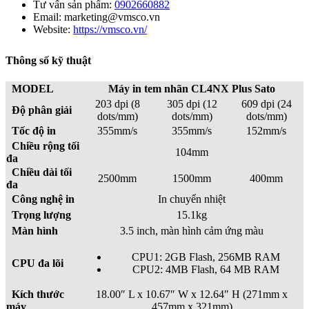
Tư vấn sản phẩm:
0902660882
Email: marketing@vmsco.vn
Website:
https://vmsco.vn/
Thông số kỹ thuật
MODEL
Máy in tem nhãn CL4NX Plus Sato
203 dpi (8
305 dpi (12
609 dpi (24
Độ phân giải
dots/mm)
dots/mm)
dots/mm)
Tốc độ in
355mm/s
355mm/s
152mm/s
Chiều rộng tối
104mm
đa
Chiều dài tối
2500mm
1500mm
400mm
đa
Công nghệ in
In chuyển nhiệt
Trọng lượng
15.1kg
Màn hình
3.5 inch, màn hình cảm ứng màu
CPU1: 2GB Flash, 256MB RAM
CPU đa lõi
CPU2: 4MB Flash, 64 MB RAM
Kích thước
18.00″ L x 10.67″ W x 12.64″ H (271mm x
máy
457mm x 321mm)