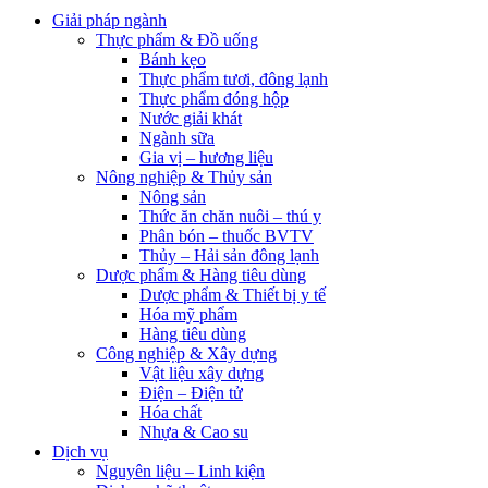
Giải pháp ngành
Thực phẩm & Đồ uống
Bánh kẹo
Thực phẩm tươi, đông lạnh
Thực phẩm đóng hộp
Nước giải khát
Ngành sữa
Gia vị – hương liệu
Nông nghiệp & Thủy sản
Nông sản
Thức ăn chăn nuôi – thú y
Phân bón – thuốc BVTV
Thủy – Hải sản đông lạnh
Dược phẩm & Hàng tiêu dùng
Dược phẩm & Thiết bị y tế
Hóa mỹ phẩm
Hàng tiêu dùng
Công nghiệp & Xây dựng
Vật liệu xây dựng
Điện – Điện tử
Hóa chất
Nhựa & Cao su
Dịch vụ
Nguyên liệu – Linh kiện