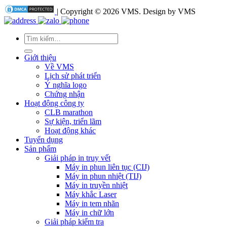
| Copyright © 2026 VMS. Design by VMS
Tìm
kiếm:
Giới thiệu
Về VMS
Lịch sử phát triển
Ý nghĩa logo
Chứng nhận
Hoạt động công ty
CLB marathon
Sự kiện, triển lãm
Hoạt động khác
Tuyển dụng
Sản phẩm
Giải pháp in truy vết
Máy in phun liên tục (CIJ)
Máy in phun nhiệt (TIJ)
Máy in truyền nhiệt
Máy khắc Laser
Máy in tem nhãn
Máy in chữ lớn
Giải pháp kiểm tra