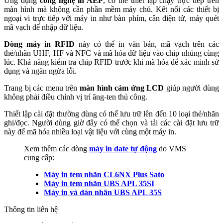
Ứng dụng
công nghệ in AEP
, có thể thiết lập chạy trực tiếp trên
màn hình mà không cần phần mềm máy chủ. Kết nối các thiết bị
ngoại vi trực tiếp với máy in như bàn phím, cân điện tử, máy quét
mã vạch để nhập dữ liệu.
Dòng máy in RFID
này có thể in văn bản, mã vạch trên các
thẻ/nhãn
UHF, HF và NFC
và mã hóa dữ liệu vào chip nhúng cùng
lúc.
Khả năng kiểm tra chip RFID trước khi mã hóa để xác minh sử
dụng và ngăn ngừa lỗi.
Trang bị các menu trên
màn hình cảm ứng LCD
giúp người dùng
không phải điều chỉnh vị trí ăng-ten thủ công.
Thiết lập cài đặt thường dùng có thể lưu trữ lên đến 10 loại thẻ/nhãn
ghi/đọc. Người dùng giờ đây có thể chọn và tải các cài đặt lưu trữ
này để mã hóa nhiều loại vật liệu với cùng một máy in.
Xem thêm các dòng
máy in date tự động
do VMS
cung cấp:
Máy in tem nhãn CL6NX Plus Sato
Máy in tem nhãn UBS APL 35SI
Máy in và dán nhãn UBS APL 35S
Thông tin liên hệ