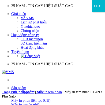
Skip
25 NĂM - TIN CẬY HIỆU SUẤT CAO
CLOSE
to
Giới thiệu
content
Về VMS
Lịch sử phát triển
Ý nghĩa logo
Chứng nhận
Hoạt động công ty
CLB marathon
Sự kiện, triển lãm
Hoạt động khác
Tuyển dụng
25 NĂM - TIN CẬY HIỆU SUẤT CAO
Sản phẩm
Trang chủ
Giải pháp in truy vết
|
Sản phẩm
|
Máy in tem nhãn
|
Máy in tem nhãn CL4NX
Plus Sato
Máy in phun liên tục (CIJ)
Máy in truyền nhiệt