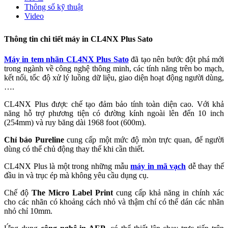
Thông số kỹ thuật
Video
Thông tin chi tiết máy in CL4NX Plus Sato
Máy in tem nhãn CL4NX Plus Sato
đã tạo nên bước đột phá mới
trong ngành về công nghệ thông minh, các tính năng trên bo mạch,
kết nối, tốc độ xử lý luồng dữ liệu, giao diện hoạt động người dùng,
….
CL4NX Plus
được chế tạo đảm bảo tính toàn diện cao. Với khả
năng hỗ trợ phương tiện có đường kính ngoài lên đến 10 inch
(254mm) và ruy băng dài 1968 foot (600m).
Chỉ báo Pureline
cung cấp một mức độ mòn trực quan, để người
dùng có thể chủ động thay thế khi cần thiết.
CL4NX Plus là một trong những mẫu
máy in mã vạch
dễ thay thế
đầu in và trục ép mà không yêu cầu dụng cụ.
Chế độ
The Micro Label Print
cung cấp khả năng in chính xác
cho các nhãn có khoảng cách nhỏ và thậm chí có thể dán các nhãn
nhỏ chỉ 10mm.