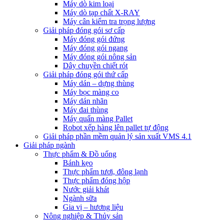
Máy dò kim loại
Máy dò tạp chất X-RAY
Máy cân kiểm tra trọng lượng
Giải pháp đóng gói sơ cấp
Máy đóng gói đứng
Máy đóng gói ngang
Máy đóng gói nông sản
Dây chuyền chiết rót
Giải pháp đóng gói thứ cấp
Máy dán – dựng thùng
Máy bọc màng co
Máy dán nhãn
Máy đai thùng
Máy quấn màng Pallet
Robot xếp hàng lên pallet tự động
Giải pháp phần mềm quản lý sản xuất VMS 4.1
Giải pháp ngành
Thực phẩm & Đồ uống
Bánh kẹo
Thực phẩm tươi, đông lạnh
Thực phẩm đóng hộp
Nước giải khát
Ngành sữa
Gia vị – hương liệu
Nông nghiệp & Thủy sản