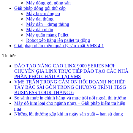
Máy đóng gói nông sản
Giải pháp đóng gói thứ cấp
Máy bọc màng co
Máy đai thùng
Máy dán – dựng thùng
Máy dán nhãn
Máy quấn màng Pallet
Robot xếp hàng lên pallet tự động
Giải pháp phần mềm quản lý sản xuất VMS 4.1
Tin tức
ĐÀO TẠO NÂNG CAO LINX 9000 SERIES MỚI:
CHUYÊN GIA LINX TRỰC TIẾP ĐÀO TẠO CÁC NHÀ
PHÂN PHỐI CHÂU Á TẠI VMS
VMS TRÂN TRỌNG CẢM ƠN HỘI DOANH NGHIỆP
TÂY BẮC SÀI GÒN TRONG CHƯƠNG TRÌNH TBSG
BUSINESS TOUR THÁNG 6
So sánh mực in chính hãng và mực trôi nổi ngoài thị trường
Máy dò kim loại cho ngành nhựa – Giải pháp kiểm tra hiệu
quả
Những lỗi thường gặp khi in ngày sản xuất – hạn sử dụng