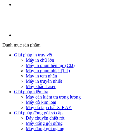
Danh mục sản phẩm
Giải pháp in truy vết
Máy in chữ lớn
Máy in phun liên tục (CIJ)
Máy in phun nhiệt (TIJ)
Máy in tem nhãn
Máy in truyền nhiệt
Máy khắc Laser
Giải pháp kiểm tra
Máy cân kiểm tra trọng lượng
Máy dò kim loại
Máy dò tạp chất X-RAY
Giải pháp đóng gói sơ cấp
Dây chuyền chiết rót
Máy đóng gói đứng
Máy đóng gói ngang