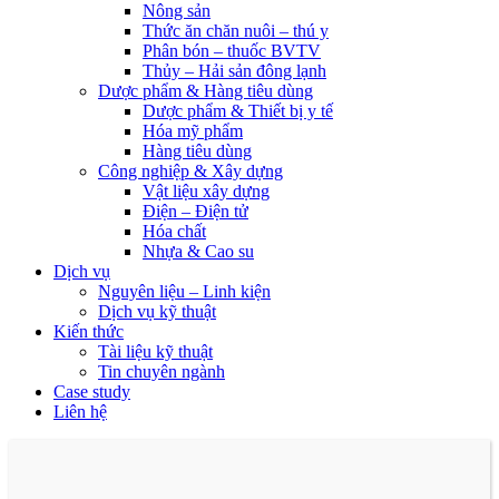
Nông sản
Thức ăn chăn nuôi – thú y
Phân bón – thuốc BVTV
Thủy – Hải sản đông lạnh
Dược phẩm & Hàng tiêu dùng
Dược phẩm & Thiết bị y tế
Hóa mỹ phẩm
Hàng tiêu dùng
Công nghiệp & Xây dựng
Vật liệu xây dựng
Điện – Điện tử
Hóa chất
Nhựa & Cao su
Dịch vụ
Nguyên liệu – Linh kiện
Dịch vụ kỹ thuật
Kiến thức
Tài liệu kỹ thuật
Tin chuyên ngành
Case study
Liên hệ