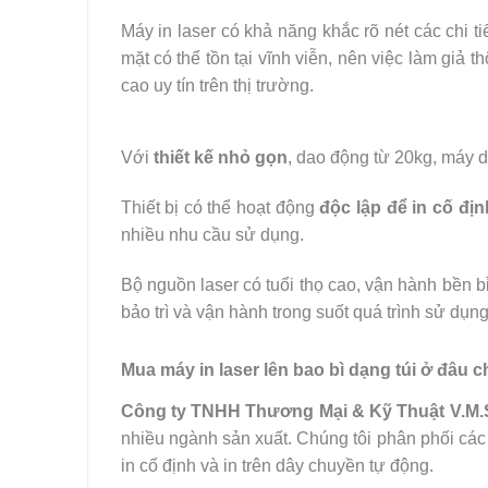
Máy in laser có khả năng khắc rõ nét các chi t
mặt có thể tồn tại vĩnh viễn, nên việc làm gi
cao uy tín trên thị trường.
Với
thiết kế nhỏ gọn
, dao động từ 20kg, máy 
Thiết bị có thể hoạt động
độc lập để in cố địn
nhiều nhu cầu sử dụng.
Bộ nguồn laser có tuổi thọ cao, vận hành bền b
bảo trì và vận hành trong suốt quá trình sử dụng
Mua máy in laser lên bao bì dạng túi ở đâu c
Công ty TNHH Thương Mại & Kỹ Thuật V.M.
nhiều ngành sản xuất. Chúng tôi phân phối cá
in cố định và in trên dây chuyền tự động.