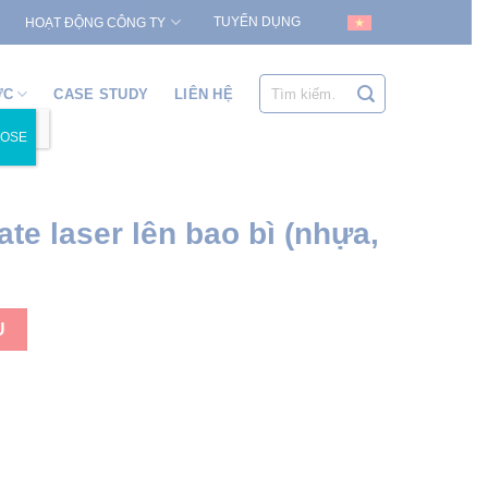
TUYỂN DỤNG
HOẠT ĐỘNG CÔNG TY
Tìm
ỨC
CASE STUDY
LIÊN HỆ
kiếm:
LOSE
ate laser lên bao bì (nhựa,
U