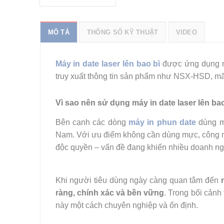
MÔ TẢ
THÔNG SỐ KỸ THUẬT
VIDEO
Máy in date laser lên bao bì
được ứng dụng n
truy xuất thông tin sản phẩm như NSX-HSD, mã 
Vì sao nên sử dụng máy in date laser lên ba
Bên cạnh các dòng
máy in phun date
dùng mự
Nam. Với ưu điểm không cần dùng mực, công ngh
độc quyền – vấn đề đang khiến nhiều doanh ng
Khi người tiêu dùng ngày càng quan tâm đến
ràng, chính xác và bền vững
. Trong bối cảnh
này một cách chuyên nghiệp và ổn định.