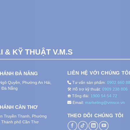
 & KỸ THUẬT V.M.S
LIÊN HỆ VỚI CHÚNG TÔ
NHÁNH ĐÀ NẴNG
 Ngô Quyền, Phường An Hải
,
Tư vấn sản phẩm:
0902 660 8
 Đà Nẵng
🛠️ Hỗ trợ kỹ thuật:
0909 238 806
☎️ Tổng đài:
1900 54 54 72
Email:
marketing@vmsco.vn
NHÁNH CẦN THƠ
THEO DÕI CHÚNG TÔI
n Truyền Thanh, Phường
, Thành phố
Cần Thơ