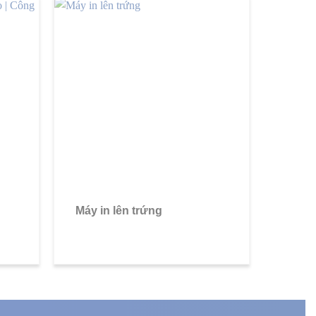
Máy in lên trứng
Máy k
Công 
suất 