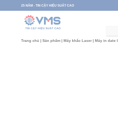
Skip
25 NĂM - TIN CẬY HIỆU SUẤT CAO
to
content
Trang chủ
|
Sản phẩm
|
Máy khắc Laser
|
Máy in date l