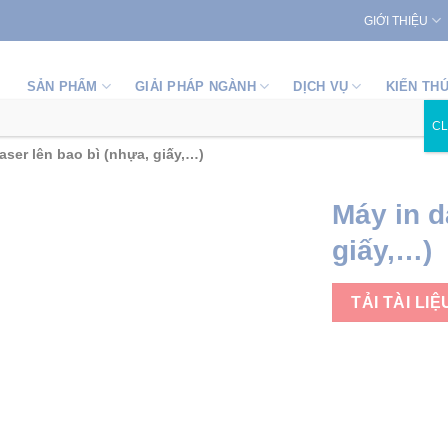
GIỚI THIỆU
SẢN PHẨM
GIẢI PHÁP NGÀNH
DỊCH VỤ
KIẾN TH
C
aser lên bao bì (nhựa, giấy,…)
Máy in d
giấy,…)
TẢI TÀI LIỆ