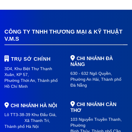
CÔNG TY TNHH THƯƠNG MẠI & KỸ THUẬT
V.M.S
CHI NHÁNH ĐÀ
TRỤ SỞ CHÍNH
NẴNG
3D4, Khu Biệt Thự Thạnh
630 - 632 Ngô Quyền,
Xuân, KP 57,
Phường An Hải
, Thành phố
Phường Thới An, Thành phố
Đà Nẵng
Hồ Chí Minh
CHI NHÁNH CẦN
CHI NHÁNH HÀ NỘI
THƠ
Lô TT3-38-39 Khu Đấu Giá,
103 Nguyễn Truyền Thanh,
Xã Thanh Trì,
Phường
Thành phố Hà Nội
Bình Thủy, Thành phố
Cần