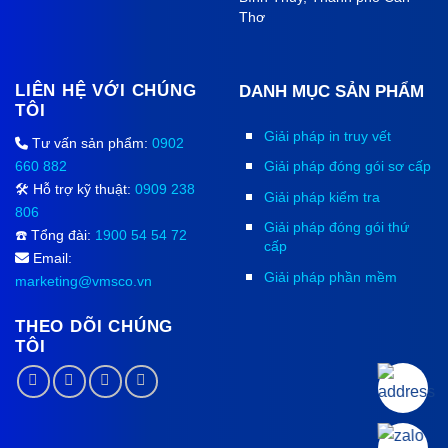
Thơ
LIÊN HỆ VỚI CHÚNG
DANH MỤC SẢN PHẨM
TÔI
Giải pháp in truy vết
Tư vấn sản phẩm:
0902
660 882
Giải pháp đóng gói sơ cấp
🛠️ Hỗ trợ kỹ thuật:
0909 238
Giải pháp kiểm tra
806
Giải pháp đóng gói thứ
☎️ Tổng đài:
1900 54 54 72
cấp
Email:
Giải pháp phần mềm
marketing@vmsco.vn
THEO DÕI CHÚNG
TÔI