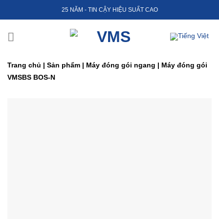
Skip
25 NĂM - TIN CẬY HIỆU SUẤT CAO
to
content
Trang chủ
|
Sản phẩm
|
Máy đóng gói ngang
|
Máy đóng gói
VMSBS BOS-N