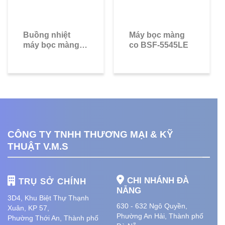
Buồng nhiệt
Máy bọc màng
máy bọc màng
co BSF-5545LE
co BS-4525L
CÔNG TY TNHH THƯƠNG MẠI & KỸ
THUẬT V.M.S
CHI NHÁNH ĐÀ
TRỤ SỞ CHÍNH
NẴNG
3D4, Khu Biệt Thự Thạnh
630 - 632 Ngô Quyền,
Xuân, KP 57,
Phường An Hải
, Thành phố
Phường Thới An, Thành phố