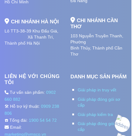
Đà Nẵng
Hồ Chí Minh
CHI NHÁNH CẦN
CHI NHÁNH HÀ NỘI
THƠ
Lô TT3-38-39 Khu Đấu Giá,
103 Nguyễn Truyền Thanh,
Xã Thanh Trì,
Phường
Thành phố Hà Nội
Bình Thủy, Thành phố
Cần
Thơ
LIÊN HỆ VỚI CHÚNG
DANH MỤC SẢN PHẨM
TÔI
Giải pháp in truy vết
Tư vấn sản phẩm:
0902
660 882
Giải pháp đóng gói sơ
cấp
🛠️ Hỗ trợ kỹ thuật:
0909 238
806
Giải pháp kiểm tra
☎️ Tổng đài:
1900 54 54 72
Giải pháp đóng gói thứ
Email:
cấp
marketing@vmsco.vn