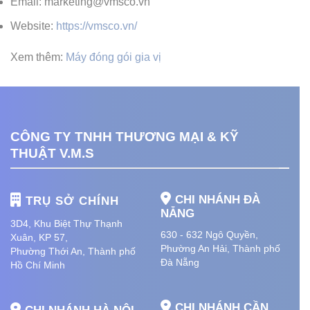
Email: marketing@vmsco.vn
Website:
https://vmsco.vn/
Xem thêm:
Máy đóng gói gia vị
CÔNG TY TNHH THƯƠNG MẠI & KỸ
THUẬT V.M.S
CHI NHÁNH ĐÀ
TRỤ SỞ CHÍNH
NẴNG
3D4, Khu Biệt Thự Thạnh
630 - 632 Ngô Quyền,
Xuân, KP 57,
Phường An Hải
, Thành phố
Phường Thới An, Thành phố
Đà Nẵng
Hồ Chí Minh
CHI NHÁNH CẦN