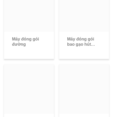
Máy đóng gói
Máy đóng gói
đường
bao gạo hút
chân không 1kg,
2.5kg, 5kg, 10kg,
…