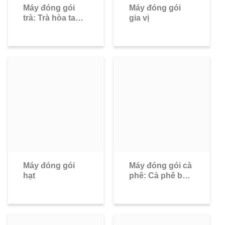
Máy đóng gói
Máy đóng gói
trà: Trà hòa tan,
gia vị
trà túi lọc, trà
dược liệu
Máy đóng gói
Máy đóng gói cà
hạt
phê: Cà phê bột,
cà phê hạt, cà
phê hòa tan