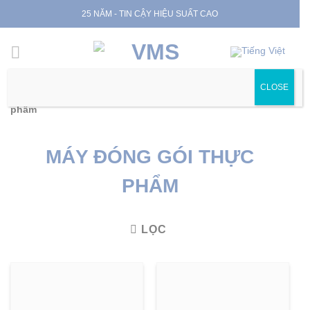
Skip
25 NĂM - TIN CẬY HIỆU SUẤT CAO
to
content
CLOSE
Trang chủ
|
Sản phẩm
|
Máy đóng gói
|
Máy đóng gói thực
phẩm
MÁY ĐÓNG GÓI THỰC
PHẨM
LỌC