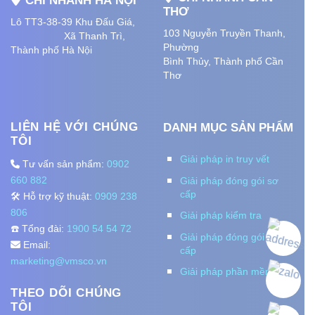
CHI NHÁNH HÀ NỘI
THƠ
Lô TT3-38-39 Khu Đấu Giá,
103 Nguyễn Truyền Thanh,
Xã Thanh Trì,
Phường
Thành phố Hà Nội
Bình Thủy, Thành phố
Cần
Thơ
LIÊN HỆ VỚI CHÚNG
DANH MỤC SẢN PHẨM
TÔI
Giải pháp in truy vết
Tư vấn sản phẩm:
0902
660 882
Giải pháp đóng gói sơ
cấp
🛠️ Hỗ trợ kỹ thuật:
0909 238
806
Giải pháp kiểm tra
☎️ Tổng đài:
1900 54 54 72
Giải pháp đóng gói thứ
Email:
cấp
marketing@vmsco.vn
Giải pháp phần mềm
THEO DÕI CHÚNG
TÔI