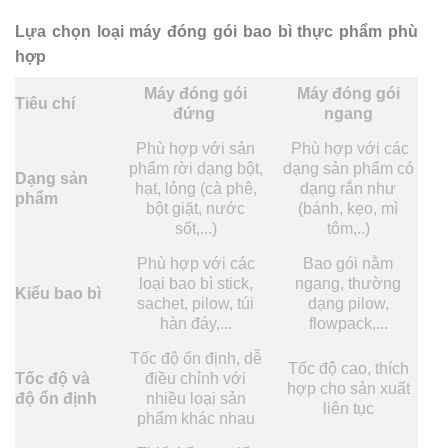
Lựa chọn loại máy đóng gói bao bì thực phẩm phù
hợp
Máy đóng gói
Máy đóng gói
Tiêu chí
đứng
ngang
Phù hợp với sản
Phù hợp với các
phẩm rời dạng bột,
dạng sản phẩm có
Dạng sản
hạt, lỏng (cà phê,
dạng rắn như
phẩm
bột giặt, nước
(bánh, kẹo, mì
sốt,...)
tôm,..)
Phù hợp với các
Bao gói nằm
loại bao bì stick,
ngang, thường
Kiểu bao bì
sachet, pilow, túi
dạng pilow,
hàn đáy,...
flowpack,...
Tốc độ ổn định, dễ
Tốc độ cao, thích
Tốc độ và
điều chỉnh với
hợp cho sản xuất
độ ổn định
nhiều loại sản
liên tục
phẩm khác nhau