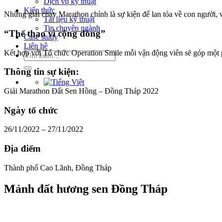
Dịch vụ kỹ thuật
Kiến thức
Những giải chạy Marathon chính là sự kiện để lan tỏa về con người, 
Tài liệu kỹ thuật
Tin chuyên ngành
“Thể thao vì cộng đồng”
Case study
Liên hệ
Kết hợp với Tổ chức Operation Smile mỗi vận động viên sẽ góp một 
Tìm
kiếm:
Thông tin sự kiện:
Giải Marathon Đất Sen Hồng – Đồng Tháp 2022
Ngày tổ chức
26/11/2022 – 27/11/2022
Địa điểm
Thành phố Cao Lãnh, Đồng Tháp
Mảnh đất hương sen Đồng Tháp