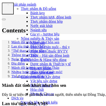
Giải pháp ngành
Thực phẩm & Đồ uống
Bánh kẹo
Thực phẩm tươi, đông lạnh
Thực phẩm đóng hộp
Nước giải khát
Contents
Ngành sữa
Gia vị – hương liệu
Nông nghiệp & Thủy sản
Mảnh đất tinh khiết như hồn sen
Nông sản
Lan tỏa tinh thần VMS
Thức ăn chăn nuôi – thú y
“Thể thao vì cộng đồng”
Phân bón – thuốc BVTV
Thông tin sự kiện:
Thủy – Hải sản đông lạnh
Ngày tổ chức
Dược phẩm & Hàng tiêu dùng
Địa điểm
Dược phẩm & Thiết bị y tế
Mảnh đất hương sen Đồng Tháp
Hóa mỹ phẩm
Những bước chân không mệt mỏi!
Hàng tiêu dùng
Thể thao vì cộng đồng
Công nghiệp & Xây dựng
Vật liệu xây dựng
Mảnh đất tinh khiết như hồn sen
Điện – Điện tử
Hóa chất
Nhựa & Cao su
Đây là sự kiện để giới thiệu về con người, thiên nhiên tại Đồng Thá
Dịch vụ
Nguyên liệu – Linh kiện
Lan tỏa tinh thần VMS