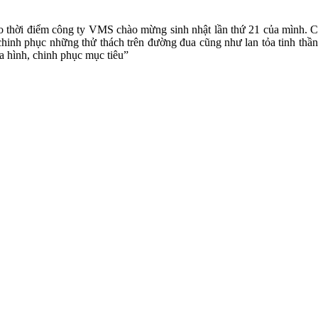
hời điểm công ty VMS chào mừng sinh nhật lần thứ 21 của mình. Chín
inh phục những thử thách trên đường đua cũng như lan tỏa tinh thần
a hình, chinh phục mục tiêu”