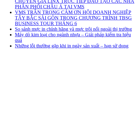
CHUYÊN GIA LINX TRỰC TIẾP ĐÀO TẠO CÁC NHÀ
PHÂN PHỐI CHÂU Á TẠI VMS
VMS TRÂN TRỌNG CẢM ƠN HỘI DOANH NGHIỆP
TÂY BẮC SÀI GÒN TRONG CHƯƠNG TRÌNH TBSG
BUSINESS TOUR THÁNG 6
So sánh mực in chính hãng và mực trôi nổi ngoài thị trường
Máy dò kim loại cho ngành nhựa – Giải pháp kiểm tra hiệu
quả
Những lỗi thường gặp khi in ngày sản xuất – hạn sử dụng
CÔNG TY TNHH THƯƠNG MẠI & KỸ
THUẬT V.M.S
TRỤ SỞ CHÍNH
3D4, Khu Biệt Thự Thạnh Xuân, KP 57,
Phường Thới An, Thành phố Hồ Chí Minh
CHI NHÁNH HÀ NỘI