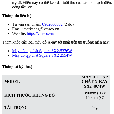
ngoài. Điều này có thể kéo dài tuổi thọ của các bo mạch điện,
công tắc, vv.
Thông tin liên hệ:
Tư vấn sản phẩm:
0902660882
(Zalo)
Email: marketing@vmsco.vn
Website:
https://vmsco.vn/
Tham khảo các loại máy dò X-ray tốt nhất trên thị trường hiện nay:
Máy dò tạp chất Square SX2-5376W
Máy dò tạp chất Square SX2-2554W
Thông số kỹ thuật
MÁY DÒ TẠP
MODEL
CHẤT X-RAY
SX2-4074W
390mm (R) x
KÍCH THƯỚC KHUNG DÒ
150mm (C)
TẢI TRỌNG
5kg