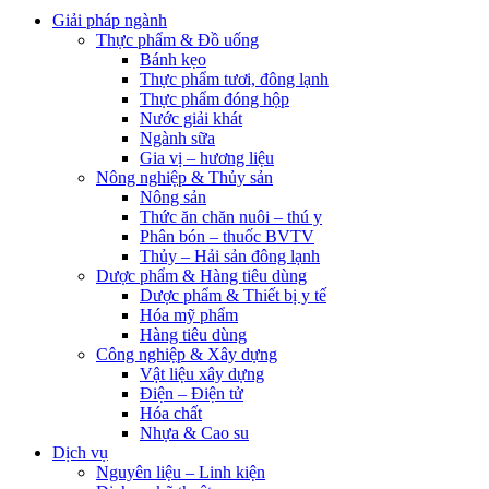
Giải pháp ngành
Thực phẩm & Đồ uống
Bánh kẹo
Thực phẩm tươi, đông lạnh
Thực phẩm đóng hộp
Nước giải khát
Ngành sữa
Gia vị – hương liệu
Nông nghiệp & Thủy sản
Nông sản
Thức ăn chăn nuôi – thú y
Phân bón – thuốc BVTV
Thủy – Hải sản đông lạnh
Dược phẩm & Hàng tiêu dùng
Dược phẩm & Thiết bị y tế
Hóa mỹ phẩm
Hàng tiêu dùng
Công nghiệp & Xây dựng
Vật liệu xây dựng
Điện – Điện tử
Hóa chất
Nhựa & Cao su
Dịch vụ
Nguyên liệu – Linh kiện