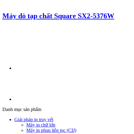
Máy dò tạp chất Square SX2-5376W
Danh mục sản phẩm
Giải pháp in truy vết
Máy in chữ lớn
Máy in phun liên tục (CIJ)