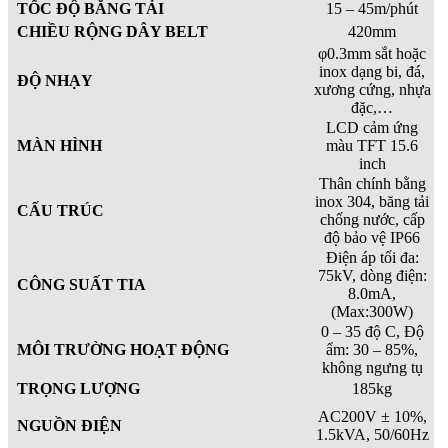
TỐC ĐỘ BĂNG TẢI
15 – 45m/phút
CHIỀU RỘNG DÂY BELT
420mm
φ0.3mm sắt hoặc
inox dạng bi, đá,
ĐỘ NHẠY
xương cứng, nhựa
đặc,…
LCD cảm ứng
MÀN HÌNH
màu TFT 15.6
inch
Thân chính bằng
inox 304, băng tải
CẤU TRÚC
chống nước, cấp
độ bảo vệ IP66
Điện áp tối đa:
75kV, dòng điện:
CÔNG SUẤT TIA
8.0mA,
(Max:300W)
0 – 35 độ C, Độ
MÔI TRƯỜNG HOẠT ĐỘNG
ẩm: 30 – 85%,
không ngưng tụ
TRỌNG LƯỢNG
185kg
AC200V ± 10%,
NGUỒN ĐIỆN
1.5kVA, 50/60Hz