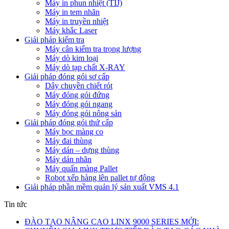
Máy in phun nhiệt (TIJ)
Máy in tem nhãn
Máy in truyền nhiệt
Máy khắc Laser
Giải pháp kiểm tra
Máy cân kiểm tra trọng lượng
Máy dò kim loại
Máy dò tạp chất X-RAY
Giải pháp đóng gói sơ cấp
Dây chuyền chiết rót
Máy đóng gói đứng
Máy đóng gói ngang
Máy đóng gói nông sản
Giải pháp đóng gói thứ cấp
Máy bọc màng co
Máy đai thùng
Máy dán – dựng thùng
Máy dán nhãn
Máy quấn màng Pallet
Robot xếp hàng lên pallet tự động
Giải pháp phần mềm quản lý sản xuất VMS 4.1
Tin tức
ĐÀO TẠO NÂNG CAO LINX 9000 SERIES MỚI: