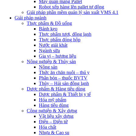
Máy quấn màng Pallet
Robot xếp hàng lên pallet tự động
Giải pháp phần mềm quản lý sản xuất VMS 4.1
Giải pháp ngành
Thực phẩm & Đồ uống
Bánh kẹo
Thực phẩm tươi, đông lạnh
Thực phẩm đóng hộp
Nước giải khát
Ngành sữa
Gia vị – hương liệu
Nông nghiệp & Thủy sản
Nông sản
Thức ăn chăn nuôi – thú y
Phân bón – thuốc BVTV
Thủy – Hải sản đông lạnh
Dược phẩm & Hàng tiêu dùng
Dược phẩm & Thiết bị y tế
Hóa mỹ phẩm
Hàng tiêu dùng
Công nghiệp & Xây dựng
Vật liệu xây dựng
Điện – Điện tử
Hóa chất
Nhựa & Cao su