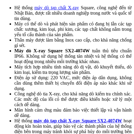
Hệ thống
máy dò tạp chất X-ray
Square, công nghệ đến từ
Nhật Bản, được rất nhiều doanh nghiệp trong nước và quốc tế
tin dùng.
Máy có thể dò và phát hiện sản phẩm có đang bị lẫn các tạp
chất: xương, kim loại, phi kim, các tạp chất không nằm trong
yếu tố cấu thành của sản phẩm.
Thân máy được làm bằng Inox cao cấp, cho khả năng chống
gỉ sét.
Máy dò X-ray Square SX2-4074W
tuân thủ tiêu chuẩn
IP66. Không sử dụng hệ thống tản nhiệt và hệ thống có thể
hoạt động trong nhiều môi trường khác nhau.
Máy tích hợp nhiều tính năng dò dị vật, dò khuyết thiếu, dò
kim loại, kiểm tra trọng lượng sản phẩm.
Điện áp sử dụng: 220 VAC, mức điện áp dân dụng, không
cần dùng thêm thiết bị chuyển đổi điện áp nào khác khi sử
dụng.
Công nghệ dò tia X-ray, cho khả năng dò kiểm tra chính xác.
Các mức độ của lỗi có thể được điều khiển hoặc xử lý một
cách dễ dàng.
Màn hình cảm ứng màu đảm bảo việc thiết lập và vận hành
dễ dàng.
Hệ thống
máy dò tạp chất
X-ray
Square SX2-4074W
hoạt
động kín hoàn toàn, giúp bảo vệ các thành phần của hệ thống
điện bên trong máy tránh khỏi sự phá hủy do môi trường bên