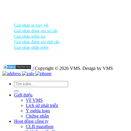
THEO DÕI chúng tôi
DANH MỤC SẢN PHẨM
Giải pháp in truy vết
Giải pháp đóng gói sơ cấp
Giải pháp kiểm tra
Giải pháp đóng gói thứ cấp
Giải pháp phần mềm
| Copyright © 2026 VMS. Design by VMS
Tìm
kiếm:
Giới thiệu
Về VMS
Lịch sử phát triển
Ý nghĩa logo
Chứng nhận
Hoạt động công ty
CLB marathon