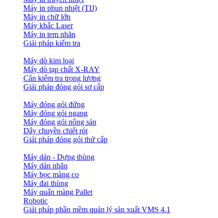
Máy in phun nhiệt (TIJ)
Máy in chữ lớn
Máy khắc Laser
Máy in tem nhãn
Giải pháp kiểm tra
Máy dò kim loại
Máy dò tạp chất X-RAY
Cân kiểm tra trọng lượng
Giải pháp đóng gói sơ cấp
Máy đóng gói đứng
Máy đóng gói ngang
Máy đóng gói nông sản
Dây chuyền chiết rót
Giải pháp đóng gói thứ cấp
Máy dán - Dựng thùng
Máy dán nhãn
Máy bọc màng co
Máy đai thùng
Máy quấn màng Pallet
Robotic
Giải pháp phần mềm quản lý sản xuất VMS 4.1