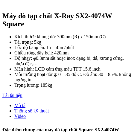
Máy dò tạp chất X-Ray SX2-4074W
Square
Kích thước khung dò: 390mm (R) x 150mm (C)
Tải trọng: 5kg
Tốc độ băng tải: 15 – 45m/phút
Chiều rộng dây belt: 420mm
Độ nhạy:
φ
0.3mm sắt hoặc inox dạng bi, đá, xương cứng,
nhựa đặc,…
Màn hình: LCD cảm ứng màu TFT 15.6 inch
Môi trường hoạt động: 0 – 35 độ C, Độ ẩm: 30 – 85%, không
ngưng tụ
Trọng lượng: 185kg
Tải tài liệu
Mô tả
Thông số kỹ thuật
Video
Đặc điểm chung của máy dò tạp chất Square SX2-4074W