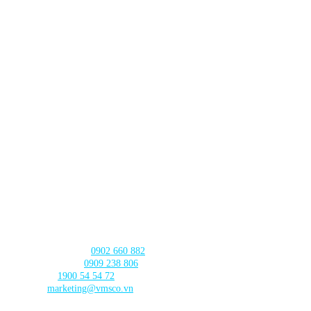
Lô TT3-38-39 Khu Đấu Giá,
Xã Thanh Trì,
Thành phố Hà
Nội
CHI NHÁNH ĐÀ NẴNG
630 - 632 Ngô Quyền, Phường An Hải
, Thành phố Đà Nẵng
CHI NHÁNH CẦN THƠ
103 Nguyễn Truyền Thanh, Phường
Bình Thủy, Thành phố
Cần Thơ
LIÊN HỆ với chúng tôi
Tư vấn sản phẩm:
0902 660 882
🛠️ Hỗ trợ kỹ thuật:
0909 238 806
☎️ Tổng đài:
1900 54 54 72
Email:
marketing@vmsco.vn