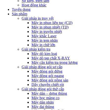
Sự kiện, triển lãm
Hoạt động khác
Tuyển dụng
Sản phẩm
Giải pháp in truy vết
Máy in phun liên tục (CIJ)
Máy in phun nhiệt (TIJ)
Máy in truyền nhiệt
Máy khắc Laser
Máy in tem nhãn
Máy in chữ lớn
Giải pháp kiểm tra
Máy dò kim loại
Máy dò tạp chất X-RAY
Máy cân kiểm tra trọng lượng
Giải pháp đóng gói sơ cấp
Máy đóng gói đứng
Máy đóng gói ngang
Máy đóng gói nông sản
Dây chuyền chiết rót
Giải pháp đóng gói thứ cấp
Máy dán – dựng thùng
Máy bọc màng co
Máy dán nhãn
Máy đai thùng