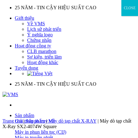
Skip
25 NĂM - TIN CẬY HIỆU SUẤT CAO
CLOSE
to
Giới thiệu
content
Về VMS
Lịch sử phát triển
Ý nghĩa logo
Chứng nhận
Hoạt động công ty
CLB marathon
Sự kiện, triển lãm
Hoạt động khác
Tuyển dụng
25 NĂM - TIN CẬY HIỆU SUẤT CAO
Sản phẩm
Trang chủ
Giải pháp in truy vết
|
Sản phẩm
|
Máy dò tạp chất X-RAY
|
Máy dò tạp chất
X-Ray SX2-4074W Square
Máy in phun liên tục (CIJ)
Máy in truyền nhiệt