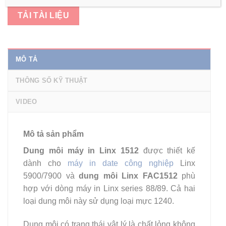
TẢI TÀI LIỆU
MÔ TẢ
THÔNG SỐ KỸ THUẬT
VIDEO
Mô tả sản phẩm
Dung môi máy in Linx 1512
được thiết kế
dành cho
máy in date công nghiệp
Linx
5900/7900 và
dung môi Linx FAC1512
phù
hợp với dòng máy in Linx series 88/89. Cả hai
loại dung môi này sử dụng loại mực 1240.
Dung môi có trạng thái vật lý là chất lỏng không