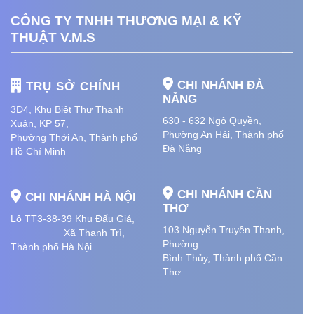
CÔNG TY TNHH THƯƠNG MẠI & KỸ
THUẬT V.M.S
CHI NHÁNH ĐÀ
TRỤ SỞ CHÍNH
NẴNG
3D4, Khu Biệt Thự Thạnh
630 - 632 Ngô Quyền,
Xuân, KP 57,
Phường An Hải
, Thành phố
Phường Thới An, Thành phố
Đà Nẵng
Hồ Chí Minh
CHI NHÁNH CẦN
CHI NHÁNH HÀ NỘI
THƠ
Lô TT3-38-39 Khu Đấu Giá,
103 Nguyễn Truyền Thanh,
Xã Thanh Trì,
Phường
Thành phố Hà Nội
Bình Thủy, Thành phố
Cần
Thơ