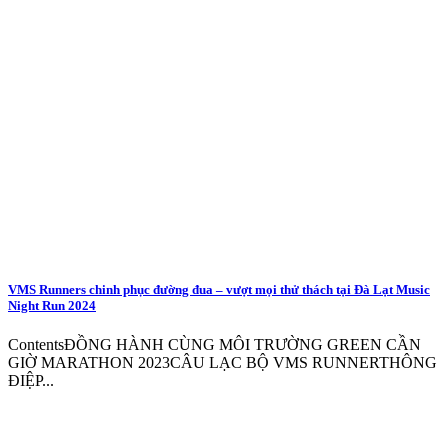
VMS Runners chinh phục đường đua – vượt mọi thử thách tại Đà Lạt Music
Night Run 2024
ContentsĐỒNG HÀNH CÙNG MÔI TRƯỜNG GREEN CẦN
GIỜ MARATHON 2023CÂU LẠC BỘ VMS RUNNERTHÔNG
ĐIỆP...