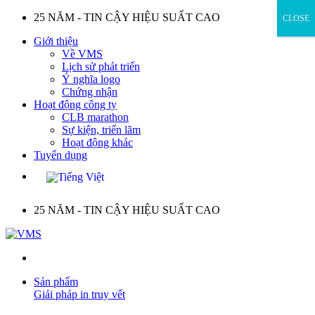
Skip
25 NĂM - TIN CẬY HIỆU SUẤT CAO
CLOSE
to
Giới thiệu
content
Về VMS
Lịch sử phát triển
Ý nghĩa logo
Chứng nhận
Hoạt động công ty
CLB marathon
Sự kiện, triển lãm
Hoạt động khác
Tuyển dụng
25 NĂM - TIN CẬY HIỆU SUẤT CAO
Sản phẩm
Giải pháp in truy vết