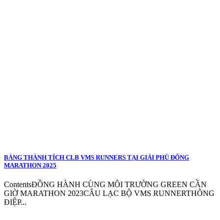
BẢNG THÀNH TÍCH CLB VMS RUNNERS TẠI GIẢI PHÙ ĐỔNG
MARATHON 2025
ContentsĐỒNG HÀNH CÙNG MÔI TRƯỜNG GREEN CẦN
GIỜ MARATHON 2023CÂU LẠC BỘ VMS RUNNERTHÔNG
ĐIỆP...