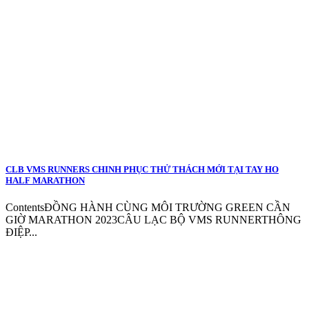
CLB VMS RUNNERS CHINH PHỤC THỬ THÁCH MỚI TẠI TAY HO
HALF MARATHON
ContentsĐỒNG HÀNH CÙNG MÔI TRƯỜNG GREEN CẦN
GIỜ MARATHON 2023CÂU LẠC BỘ VMS RUNNERTHÔNG
ĐIỆP...