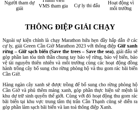
Thành viên
Người tham dự
Hoạt động vì
Cự ly thi đấu
VMS tham gia
giải
môi trường
THÔNG ĐIỆP GIẢI CHẠY
Ngoài sự kiện chính là chạy Marathon hứa hẹn đầy hấp dẫn ở các
cự ly, giải Green Cần Giờ Marathon 2023 với thông điệp
Giữ xanh
rừng – Giữ sạch biển (Save the trees – Save the sea)
, giải đấu sẽ
góp phần lan tỏa tinh thần chung tay bảo vệ rừng, bảo vệ biển, bảo
vệ tài nguyên thiên nhiên và môi trường cùng các hoạt động đồng
hành trồng cây bổ sung cho rừng phòng hộ và thu gom rác bãi biển
Cần Giờ.
Hàng ngàn cây xanh sẽ được trồng để bổ sung cho rừng phòng hộ
Cần Giờ và phủ thêm mảng xanh, góp phần thực hiện sứ mệnh là
khu dự trữ sinh quyển thế giới. Cùng với đó hoạt động thu gom rác
bãi biển tại khu vực trung tâm thị trấn Cần Thạnh cũng sẽ diễn ra
góp phần làm sạch bãi biển và lan toả thông điệp Xanh.