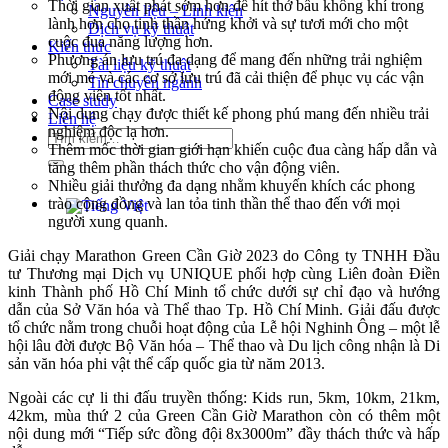
Thời gian xuất phát sớm hơn để hít thở bầu không khí trong
Nguyên liệu – Linh kiện
lành hơn cho tinh thần hứng khởi và sự tươi mới cho một
Dịch vụ kỹ thuật
cuộc đua năng lượng hơn.
Kiến thức
Phương án lưu trú đa dạng để mang đến những trải nghiệm
Tài liệu kỹ thuật
mới mẻ và các cơ sở lưu trú đã cải thiện để phục vụ các vận
Tin chuyên ngành
động viên tốt nhất.
Case study
Nội dung chạy được thiết kế phong phú mang đến nhiều trải
Liên hệ
nghiệm độc lạ hơn.
Tìm
Thêm mốc thời gian giới hạn khiến cuộc đua càng hấp dẫn và
kiếm:
tăng thêm phần thách thức cho vận động viên.
Nhiều giải thưởng đa dạng nhằm khuyến khích các phong
trào cộng đồng và lan tỏa tinh thần thể thao đến với mọi
người xung quanh.
Giải chạy Marathon Green Cần Giờ 2023 do Công ty TNHH Đầu
tư Thương mại Dịch vụ UNIQUE phối hợp cùng Liên đoàn Điền
kinh Thành phố Hồ Chí Minh tổ chức dưới sự chỉ đạo và hướng
dẫn của Sở Văn hóa và Thể thao Tp. Hồ Chí Minh. Giải đấu được
tổ chức nằm trong chuỗi hoạt động của Lễ hội Nghinh Ông – một lễ
hội lâu đời được Bộ Văn hóa – Thể thao và Du lịch công nhận là Di
sản văn hóa phi vật thể cấp quốc gia từ năm 2013.
Ngoài các cự li thi đấu truyền thống: Kids run, 5km, 10km, 21km,
42km, mùa thứ 2 của Green Cần Giờ Marathon còn có thêm một
nội dung mới “Tiếp sức đồng đội 8x3000m” đầy thách thức và hấp