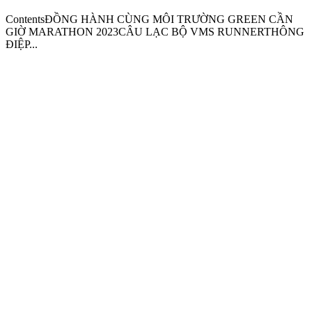
ContentsĐỒNG HÀNH CÙNG MÔI TRƯỜNG GREEN CẦN
GIỜ MARATHON 2023CÂU LẠC BỘ VMS RUNNERTHÔNG
ĐIỆP...