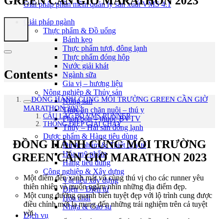
GREEN CẦN GIỜ MARATHON 2023
Giải pháp phần mềm quản lý sản xuất VMS 4.1
Giải pháp ngành
Thực phẩm & Đồ uống
Bánh kẹo
Thực phẩm tươi, đông lạnh
Thực phẩm đóng hộp
Nước giải khát
Contents
Ngành sữa
Gia vị – hương liệu
Nông nghiệp & Thủy sản
ĐỒNG HÀNH CÙNG MÔI TRƯỜNG GREEN CẦN GIỜ
Nông sản
MARATHON 2023
Thức ăn chăn nuôi – thú y
CÂU LẠC BỘ VMS RUNNER
Phân bón – thuốc BVTV
THÔNG ĐIỆP GIẢI CHẠY
Thủy – Hải sản đông lạnh
Dược phẩm & Hàng tiêu dùng
ĐỒNG HÀNH CÙNG MÔI TRƯỜNG
Dược phẩm & Thiết bị y tế
Hóa mỹ phẩm
GREEN CẦN GIỜ MARATHON 2023
Hàng tiêu dùng
Công nghiệp & Xây dựng
Một điểm đến xanh mát vô cùng thú vị cho các runner yêu
Vật liệu xây dựng
thiên nhiên và muốn ngắm nhìn những địa điểm đẹp.
Điện – Điện tử
Một cung đường quanh biển tuyệt đẹp với lộ trình cung được
Hóa chất
điều chỉnh mới lạ mang đến những trải nghiệm trên cả tuyệt
Nhựa & Cao su
vời.
Dịch vụ