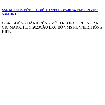
VMS RUNNERS BỨT PHÁ GIỚI HẠN TẠI POCARI SWEAT RUN VIỆT
NAM 2024
ContentsĐỒNG HÀNH CÙNG MÔI TRƯỜNG GREEN CẦN
GIỜ MARATHON 2023CÂU LẠC BỘ VMS RUNNERTHÔNG
ĐIỆP...