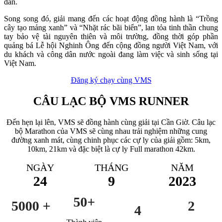
dẫn.
Song song đó, giải mang đến các hoạt động đồng hành là “Trồng
cây tạo mảng xanh” và “Nhặt rác bãi biển”, lan tỏa tinh thần chung
tay bảo vệ tài nguyên thiên và môi trường, đồng thời góp phần
quảng bá Lễ hội Nghinh Ông đến cộng đồng người Việt Nam, với
du khách và công dân nước ngoài đang làm việc và sinh sống tại
Việt Nam.
Đăng ký chạy cùng VMS
CÂU LẠC BỘ VMS RUNNER
Đến hẹn lại lên, VMS sẽ đồng hành cùng giải tại Cần Giờ. Câu lạc
bộ Marathon của VMS sẽ cùng nhau trải nghiệm những cung
đường xanh mát, cùng chinh phục các cự ly của giải gồm: 5km,
10km, 21km và đặc biệt là cự ly Full marathon 42km.
NGÀY
THÁNG
NĂM
24
9
2023
50+
5000 +
2
4