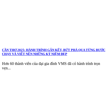
CẦN THƠ 2025: HÀNH TRÌNH GẮN KẾT, BỨT PHÁ QUA TỪNG BƯỚC
CHẠY VÀ VIẾT NÊN NHỮNG KỶ NIỆM ĐẸP
Hơn 60 thành viên của đại gia đình VMS đã có hành trình trọn
vẹn...