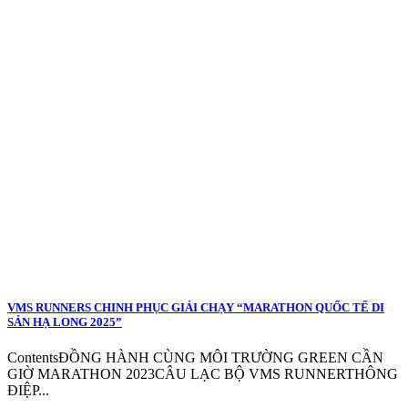
VMS RUNNERS CHINH PHỤC GIẢI CHẠY “MARATHON QUỐC TẾ DI
SẢN HẠ LONG 2025”
ContentsĐỒNG HÀNH CÙNG MÔI TRƯỜNG GREEN CẦN
GIỜ MARATHON 2023CÂU LẠC BỘ VMS RUNNERTHÔNG
ĐIỆP...