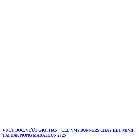
VƯỢT DỐC, VƯỢT GIỚI HẠN – CLB VMS RUNNERS CHÁY HẾT MÌNH
TẠI ĐẮK NÔNG MARATHON 2025