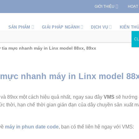
GIỚI THIỆU
HOẠT
SẢN PHẨM
GIẢI PHÁP NGÀNH
DỊCH VỤ
KIẾN TH
C
 tia mực nhanh máy in Linx model 88xx, 89xx
 mực nhanh máy in Linx model 88x
và 89xx một cách hiệu quả nhất, ngay sau đây
VMS
sẽ hướng d
 tức thời, hạn chế thời gian gián đạn của dây chuyền sản xuất
 về
máy in phun date code
, bạn có thể liên hệ ngay với VMS: