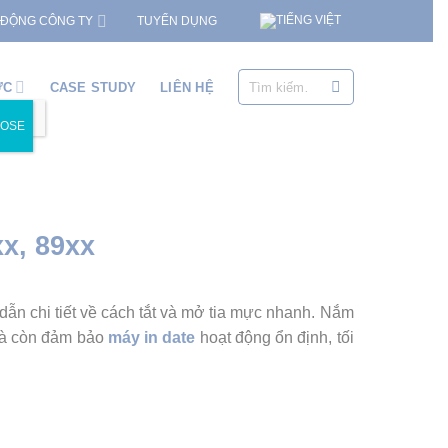
TUYỂN DỤNG
 ĐỘNG CÔNG TY
Tìm
ỨC
CASE STUDY
LIÊN HỆ
kiếm:
LOSE
x, 89xx
ẫn chi tiết về cách tắt và mở tia mực nhanh. Nắm
 mà còn đảm bảo
máy in date
hoạt động ổn định, tối