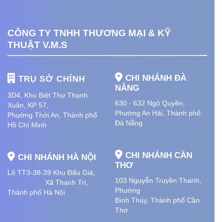
CÔNG TY TNHH THƯƠNG MẠI & KỸ
THUẬT V.M.S
CHI NHÁNH ĐÀ
TRỤ SỞ CHÍNH
NẴNG
3D4, Khu Biệt Thự Thạnh
630 - 632 Ngô Quyền,
Xuân, KP 57,
Phường An Hải
, Thành phố
Phường Thới An, Thành phố
Đà Nẵng
Hồ Chí Minh
CHI NHÁNH CẦN
CHI NHÁNH HÀ NỘI
THƠ
Lô TT3-38-39 Khu Đấu Giá,
103 Nguyễn Truyền Thanh,
Xã Thanh Trì,
Phường
Thành phố Hà Nội
Bình Thủy, Thành phố
Cần
Thơ