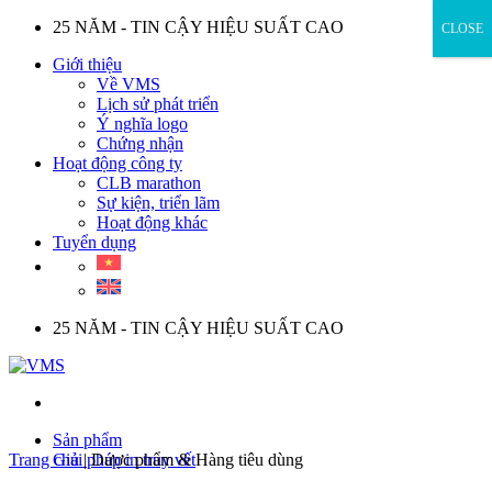
Skip
25 NĂM - TIN CẬY HIỆU SUẤT CAO
CLOSE
to
Giới thiệu
content
Về VMS
Lịch sử phát triển
Ý nghĩa logo
Chứng nhận
Hoạt động công ty
CLB marathon
Sự kiện, triển lãm
Hoạt động khác
Tuyển dụng
25 NĂM - TIN CẬY HIỆU SUẤT CAO
Sản phẩm
Trang chủ
Giải pháp in truy vết
|
Dược phẩm & Hàng tiêu dùng