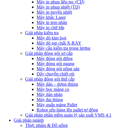
Máy in phun liên tục (CIJ)
Máy in phun nhiệt (TIJ)
Máy in truyền nhiệt
Máy khắc Laser
Máy in tem nhãn
Máy in chữ lớn
Giải pháp kiểm tra
Máy dò kim loại
Máy dò tạp chất X-RAY
Máy cân kiểm tra trọng lượng
Giải pháp đóng gói sơ cấp
Máy đóng gói đứng
Máy đóng gói ngang
Máy đóng gói nông sản
Dây chuyền chiết rót
Giải pháp đóng gói thứ cấp
Máy dán – dựng thùng
Máy bọc màng co
Máy dán nhãn
Máy đai thùng
Máy quấn màng Pallet
Robot xếp hàng lên pallet tự động
Giải pháp phần mềm quản lý sản xuất VMS 4.1
Giải pháp ngành
Thực phẩm & Đồ uống