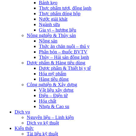
Bánh kẹo
Thực phẩm tươi, đông lạnh
Thực phẩm đóng hộp
Nước giải khát
Ngành sữa
Gia vị – hương liệu
Nông nghiệp & Thủy sản
Nông sản
Thức ăn chăn nuôi – thú y
Phân bón – thuốc BVTV
Thủy – Hải sản đông lạnh
Dược phẩm & Hàng tiêu dùng
Dược phẩm & Thiết bị y tế
Hóa mỹ phẩm
Hàng tiêu dùng
Công nghiệp & Xây dựng
Vật liệu xây dựng
Điện – Điện tử
Hóa chất
Nhựa & Cao su
Dịch vụ
Nguyên liệu – Linh kiện
Dịch vụ kỹ thuật
Kiến thức
Tài liệu kỹ thuật